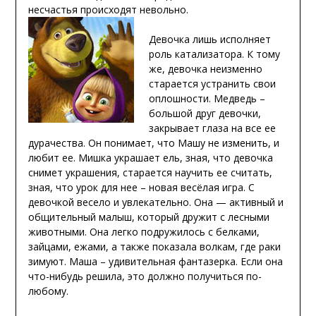
несчастья происходят невольно.
Девочка лишь исполняет
роль катализатора. К тому
же, девочка неизменно
старается устранить свои
оплошности. Медведь –
большой друг девочки,
закрывает глаза на все ее
дурачества. Он понимает, что Машу не изменить, и
любит ее. Мишка украшает ель, зная, что девочка
снимет украшения, старается научить ее считать,
зная, что урок для нее – новая
весёлая
игра. С
девочкой весело и увлекательно. Она — активный и
общительный малыш, который дружит с лесными
животными. Она легко подружилось с белками,
зайцами, ежами, а также показала волкам, где раки
зимуют. Маша – удивительная фантазерка. Если она
что-нибудь решила, это должно получиться по-
любому.