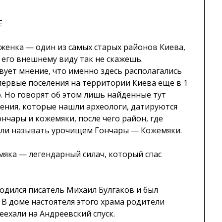
Е
женка — один из самых старых районов Киева,
 его внешнему виду так не скажешь.
вует мнение, что именно здесь располагались
первые поселения на территории Киева еще в 1
э. Но говорят об этом лишь найденные тут
ения, которые нашли археологи, датируются
нчары и кожемяки, после чего район, где
али называть урочищем Гончары — Кожемяки.
мяка — легендарный силач, который спас
одился писатель Михаил Булгаков и был
В доме настоятеля этого храма родители
еехали на Андреевский спуск.