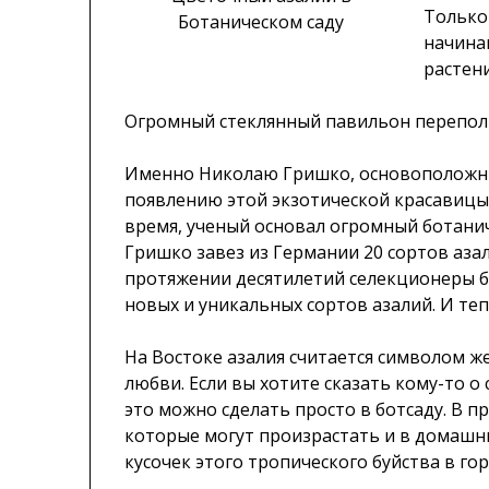
Только 
Ботаническом саду
начина
растен
Огромный стеклянный павильон перепол
Именно Николаю Гришко, основоположни
появлению этой экзотической красавицы 
время, ученый основал огромный ботанич
Гришко завез из Германии 20 сортов аза
протяжении десятилетий селекционеры 
новых и уникальных сортов азалий. И тепе
На Востоке азалия считается символом ж
любви. Если вы хотите сказать кому-то о 
это можно сделать просто в ботсаду. В п
которые могут произрастать и в домашни
кусочек этого тропического буйства в го