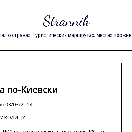
Strannik
ал о странах, туристических маршрутах, местах прожи
а по-Киевски
 on
03/03/2014
ЩУ ВОДИЦУ
№12 почти не менялся за последние 100 лет.