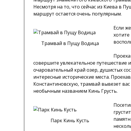
Несмотря на то, что сейчас из Киева в П
маршрут остается очень попу­лярным.
Если ж
хотите 
воспол
Трамвай в Пущу Водица
Проеха
совершите увлекательное путешествие и
очаровательный край озер, душистых сос
интересные исторические места. Проеха
Константиновскую, трамвай вывезет вас 
необычным названием Кинь Грусть.
Посети
грусти
памятн
Парк Кинь Кусть
несколь