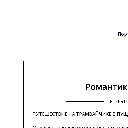
Skip
to
content
Порт
Романтик
Posted
ПУТЕШЕСТВИЕ НА ТРАМВАЙЧИКЕ В ПУ
Маршрут знаменитого киевского трамвая 