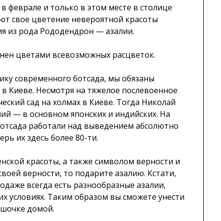
в феврале и только в этом месте в столице
ют свое цветение невероятной красоты
ия из рода Рододендрон — азалии.
нен цветами всевозможных расцветок.
ку современного ботсада, мы обязаны
в Киеве. Несмотря на тяжелое послевоенное
еский сад на холмах в Киеве. Тогда Николай
лий — в основном японских и индийских. На
ботсада работали над выведением абсолютно
рь их здесь более 80-ти.
енской красоты, а также символом верности и
своей верности, то подарите азалию. Кстати,
родаже всегда есть разнообразные азалии,
х условиях. Таким образом вы сможете унести
ршочке домой.