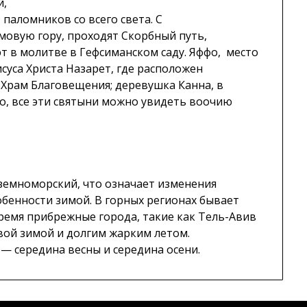
й,
паломников со всего света. С
овую гору, проходят Скорбный путь,
 в молитве в Гефсиманском саду. Яффо, место
суса Христа Назарет, где расположен
 Храм Благовещения; деревушка Канна, в
о, все эти святыни можно увидеть воочию
земноморский, что означает изменения
обенности зимой. В горных регионах бывает
время прибрежные города, такие как Тель-Авив
вой зимой и долгим жарким летом.
— середина весны и середина осени.