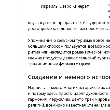
с
Израиль. Озеро Кинерет
ч
п
круглосуточно предаваться безудержному
достопримечательности , расположенные
Упоминание о сельском туризме вовсе не
большим спросом пользуется возможност
ритма или насладится романтической ноч
свежие продукты делают сельский тури
традиционным формам отдыха.
Создание и немного истор
Израиль — место многих исторических с
и потому здесь просто царят духовность 
гармония. Иерусалим, центр трех миров
религий, всемирно известная Стена Плача