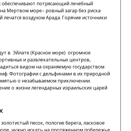
ух обеспечивают потрясающий лечебный
на Мертвом море– ровный загар без риска
й лечатся воздухом Арада. Горячие источники
ут в Эйлате (Красное море) огромное
портивных и развлекательных центров,
адиться видом на охраняемую государством
иф. Фотографии с дельфинами в их природной
памятью о незабываемом приключении.
ение о жизни легендарных израильских царей
х
 золотистый песок, пологие берега, ласковое
оре нужно искать на протяженном побережье