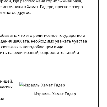
Хермон, где расположена горнолыжная база,
е источники в Хамат-Гадере, пресное озеро
и многое другое.
забывать, что это религиозное государство и
юдения шаббата, необходимо уважать чувства
х святынях в неподобающем виде.
ить на религиозный, оздоровительный и
вницей,
ческих
Израиль. Хамат Гадер
ые