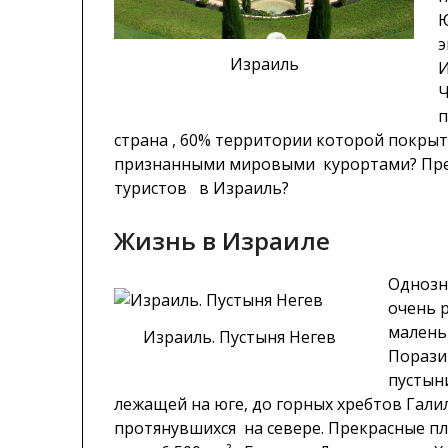
Ю
э
Израиль
И
Ч
п
страна , 60% территории которой покрыт
признанными мировыми курортами? Предс
туристов в Израиль?
Жизнь в Израиле
Однозн
очень 
малень
Израиль. Пустыня Негев
Порази
пустын
лежащей на юге, до горных хребтов Галил
протянувшихся на севере. Прекрасные п